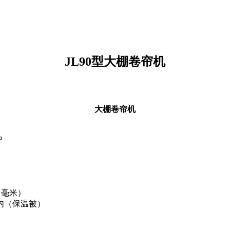
JL90型大棚卷帘机
大棚卷帘机
钟
毫米）
温被）