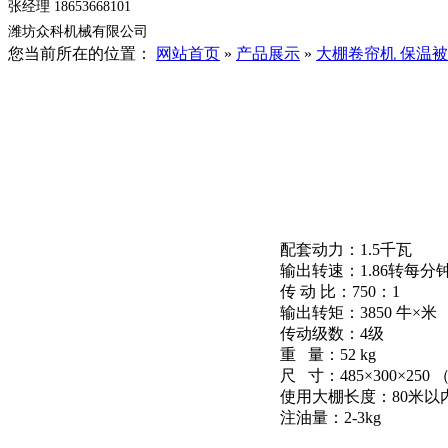
张经理 18653668101
潍坊众科机械有限公司
您当前所在的位置：
网站首页
»
产品展示
»
大棚卷帘机 保温被
配套动力：1.5千瓦
输出转速：1.86转每分
传 动 比：750：1
输出转矩：3850 牛×米
传动级数：4级
重 量：52 kg
尺 寸：485×300×250 （
使用大棚长度：80米以内（保
注油量：2-3kg