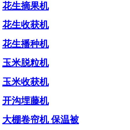
花生摘果机
花生收获机
花生播种机
玉米脱粒机
玉米收获机
开沟埋藤机
大棚卷帘机 保温被