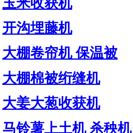
玉米收获机
开沟埋藤机
大棚卷帘机 保温被
大棚棉被绗缝机
大姜大葱收获机
马铃薯上土机 杀秧机